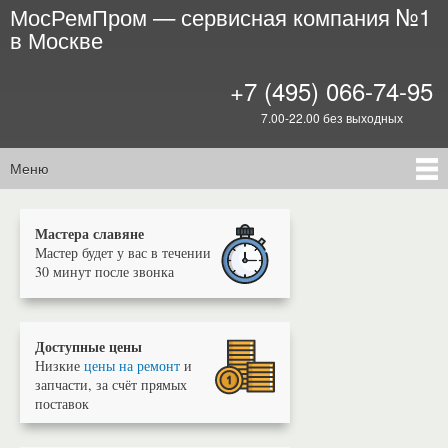
МосРемПром — сервисная компания №1
Перейти к
в Москве
основному
содержанию
+7 (495) 066-74-95
7.00-22.00 без выходных
Меню
Главное меню
Мастера славяне
Мастер будет у вас в течении
30 минут после звонка
Доступные цены
Низкие
цены на ремонт
и
запчасти, за счёт прямых
поставок